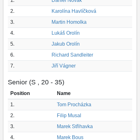
1.
Daniel Novák
2.
Karolína Havlíčková
3.
Martin Homolka
4.
Lukáš Orolín
5.
Jakub Orolín
6.
Richard Sandleiter
7.
Jiří Vágner
Senior (S , 20 - 35)
Position
Name
1.
Tom Procházka
2.
Filip Musal
3.
Marek Střihavka
4.
Marek Bous