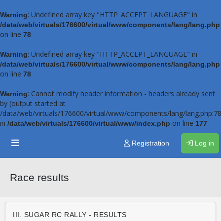
: Undefined array key "HTTP_ACCEPT_LANGUAGE" in
Warning
/data/web/virtuals/176600/virtual/www/components/lang/lang.php
on line
78
: Undefined array key "HTTP_ACCEPT_LANGUAGE" in
Warning
/data/web/virtuals/176600/virtual/www/components/lang/lang.php
on line
78
: Cannot modify header information - headers already sent
Warning
by (output started at
/data/web/virtuals/176600/virtual/www/components/lang/lang.php:78
in
on line
/data/web/virtuals/176600/virtual/www/index.php
177
Registration
Log in
Race results
III. SUGAR RC RALLY - RESULTS