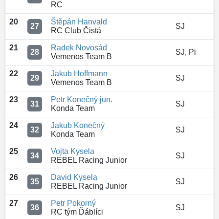
RC
20
Štěpán Hanvald
27
SJ
RC Club Čistá
21
Radek Novosád
28
SJ, Pi
Vemenos Team B
22
Jakub Hoffmann
29
SJ
Vemenos Team B
23
Petr Konečný jun.
31
SJ
Konda Team
24
Jakub Konečný
32
SJ
Konda Team
25
Vojta Kysela
34
SJ
REBEL Racing Junior
26
David Kysela
35
SJ
REBEL Racing Junior
27
Petr Pokorný
36
SJ
RC tým Ďáblíci