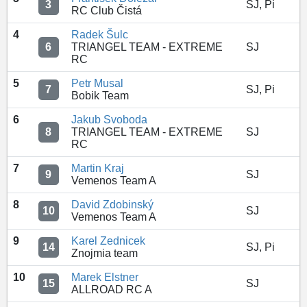
3
SJ, Pi
RC Club Čistá
4
Radek Šulc
6
TRIANGEL TEAM - EXTREME
SJ
RC
5
Petr Musal
7
SJ, Pi
Bobik Team
6
Jakub Svoboda
8
TRIANGEL TEAM - EXTREME
SJ
RC
7
Martin Kraj
9
SJ
Vemenos Team A
8
David Zdobinský
10
SJ
Vemenos Team A
9
Karel Zednicek
14
SJ, Pi
Znojmia team
10
Marek Elstner
15
SJ
ALLROAD RC A