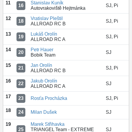
11
Stanislav Kuník
16
SJ, Pi
Autovrakoviště Hejtmánka
12
Vratislav Pleštil
18
SJ, Pi
ALLROAD RC B
13
Lukáš Orolín
19
SJ, Pi
ALLROAD RC A
14
Petr Hauer
20
SJ
Bobik Team
15
Jan Orolín
21
SJ, Pi
ALLROAD RC B
16
Jakub Orolín
22
SJ
ALLROAD RC A
17
23
Rosťa Procházka
SJ, Pi
18
24
Milan Dušek
SJ
19
Marek Střihavka
25
TRIANGEL Team - EXTREME
SJ