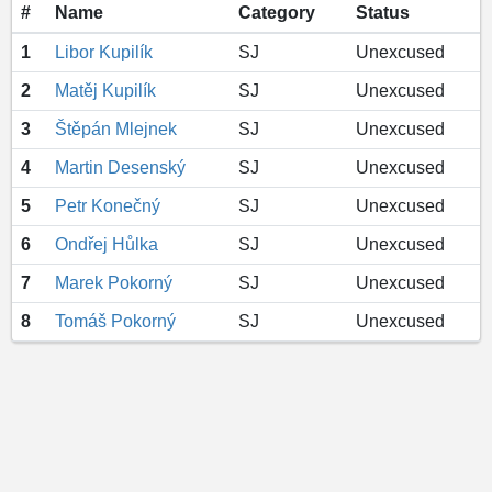
#
Name
Category
Status
1
Libor Kupilík
SJ
Unexcused
2
Matěj Kupilík
SJ
Unexcused
3
Štěpán Mlejnek
SJ
Unexcused
4
Martin Desenský
SJ
Unexcused
5
Petr Konečný
SJ
Unexcused
6
Ondřej Hůlka
SJ
Unexcused
7
Marek Pokorný
SJ
Unexcused
8
Tomáš Pokorný
SJ
Unexcused