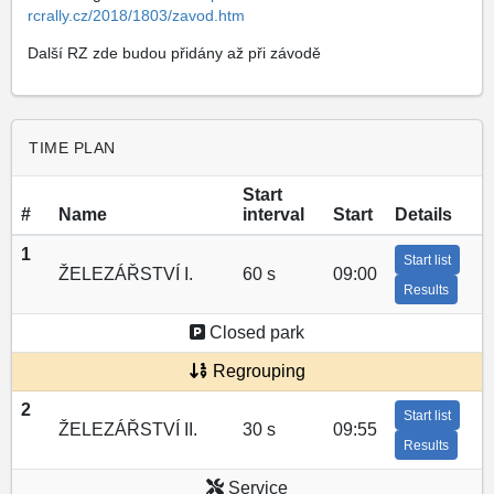
rcrally.cz/2018/1803/zavod.htm
Další RZ zde budou přidány až při závodě
TIME PLAN
Start
#
Name
interval
Start
Details
1
Start list
ŽELEZÁŘSTVÍ I.
60 s
09:00
Results
Closed park
Regrouping
2
Start list
ŽELEZÁŘSTVÍ II.
30 s
09:55
Results
Service