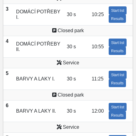
3
Start list
DOMÁCÍ POTŘEBY
30 s
10:25
I.
Results
Closed park
4
Start list
DOMÁCÍ POTŘEBY
30 s
10:55
II.
Results
Service
5
Start list
BARVY A LAKY I.
30 s
11:25
Results
Closed park
6
Start list
BARVY A LAKY II.
30 s
12:00
Results
Service