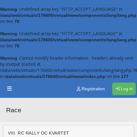
: Undefined array key "HTTP_ACCEPT_LANGUAGE" in
Warning
/data/web/virtuals/176600/virtual/www/components/lang/lang.php
on line
78
: Undefined array key "HTTP_ACCEPT_LANGUAGE" in
Warning
/data/web/virtuals/176600/virtual/www/components/lang/lang.php
on line
78
: Cannot modify header information - headers already sent
Warning
by (output started at
/data/web/virtuals/176600/virtual/www/components/lang/lang.php:78
in
on line
/data/web/virtuals/176600/virtual/www/index.php
177
Registration
Log in
Race
VIII. RC RALLY OC KVARTET