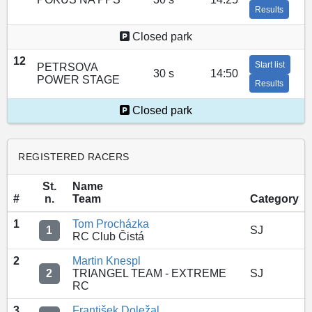
Results
Closed park
12
Start list
PETRSOVA
30 s
14:50
POWER STAGE
Results
Closed park
REGISTERED RACERS
St.
Name
#
n.
Team
Category
1
Tom Procházka
1
SJ
RC Club Čistá
2
Martin Knespl
2
TRIANGEL TEAM - EXTREME
SJ
RC
3
František Doležal