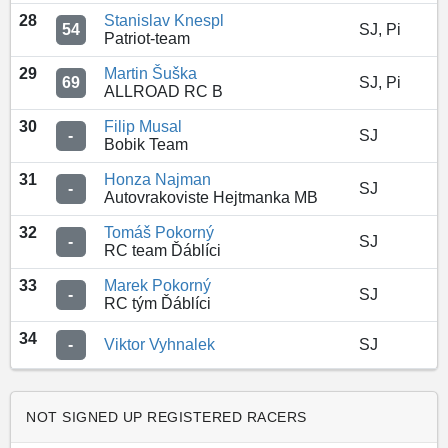
28
Stanislav Knespl
54
SJ, Pi
Patriot-team
29
Martin Šuška
69
SJ, Pi
ALLROAD RC B
30
Filip Musal
-
SJ
Bobik Team
31
Honza Najman
-
SJ
Autovrakoviste Hejtmanka MB
32
Tomáš Pokorný
-
SJ
RC team Ďáblíci
33
Marek Pokorný
-
SJ
RC tým Ďáblíci
34
-
Viktor Vyhnalek
SJ
NOT SIGNED UP REGISTERED RACERS