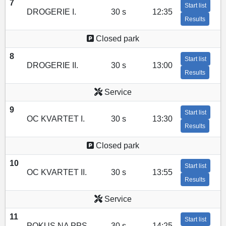
7
Start list
DROGERIE I.
30 s
12:35
Results
Closed park
8
Start list
DROGERIE II.
30 s
13:00
Results
Service
9
Start list
OC KVARTET I.
30 s
13:30
Results
Closed park
10
Start list
OC KVARTET II.
30 s
13:55
Results
Service
11
Start list
POKUS NA PPS
30 s
14:25