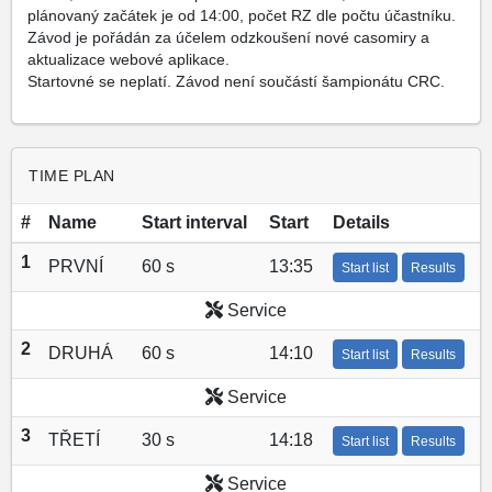
plánovaný začátek je od 14:00, počet RZ dle počtu účastníku.
Závod je pořádán za účelem odzkoušení nové casomiry a
aktualizace webové aplikace.
Startovné se neplatí. Závod není součástí šampionátu CRC.
TIME PLAN
#
Name
Start interval
Start
Details
1
PRVNÍ
60 s
13:35
Start list
Results
Service
2
DRUHÁ
60 s
14:10
Start list
Results
Service
3
TŘETÍ
30 s
14:18
Start list
Results
Service