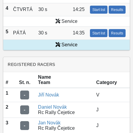
4
ČTVRTÁ
30 s
14:25
Start list
Results
Service
5
PÁTÁ
30 s
14:35
Start list
Results
Service
REGISTERED RACERS
Name
#
St. n.
Team
Category
1
-
Jiří Novák
V
2
Daniel Novák
-
J
Rc Rally Čejetice
3
Jan Novák
-
J
Rc Rally Čejetice