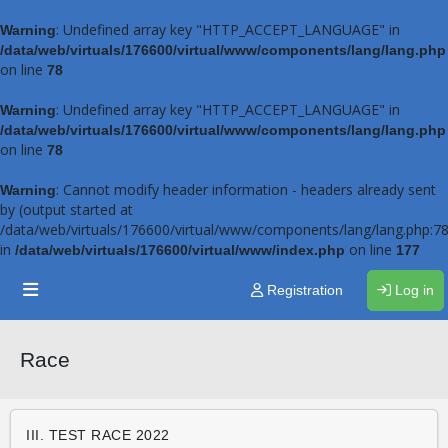
: Undefined array key "HTTP_ACCEPT_LANGUAGE" in
Warning
/data/web/virtuals/176600/virtual/www/components/lang/lang.php
on line
78
: Undefined array key "HTTP_ACCEPT_LANGUAGE" in
Warning
/data/web/virtuals/176600/virtual/www/components/lang/lang.php
on line
78
: Cannot modify header information - headers already sent
Warning
by (output started at
/data/web/virtuals/176600/virtual/www/components/lang/lang.php:78
in
on line
/data/web/virtuals/176600/virtual/www/index.php
177
Registration
Log in
Race
III. TEST RACE 2022