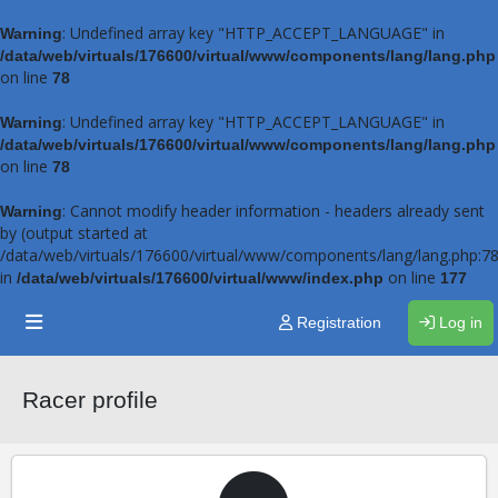
: Undefined array key "HTTP_ACCEPT_LANGUAGE" in
Warning
/data/web/virtuals/176600/virtual/www/components/lang/lang.php
on line
78
: Undefined array key "HTTP_ACCEPT_LANGUAGE" in
Warning
/data/web/virtuals/176600/virtual/www/components/lang/lang.php
on line
78
: Cannot modify header information - headers already sent
Warning
by (output started at
/data/web/virtuals/176600/virtual/www/components/lang/lang.php:78
in
on line
/data/web/virtuals/176600/virtual/www/index.php
177
Registration
Log in
Racer profile