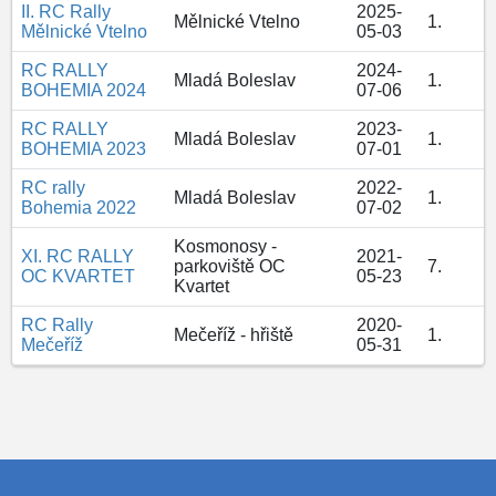
II. RC Rally
2025-
Mělnické Vtelno
1.
Mělnické Vtelno
05-03
RC RALLY
2024-
Mladá Boleslav
1.
BOHEMIA 2024
07-06
RC RALLY
2023-
Mladá Boleslav
1.
BOHEMIA 2023
07-01
RC rally
2022-
Mladá Boleslav
1.
Bohemia 2022
07-02
Kosmonosy -
XI. RC RALLY
2021-
parkoviště OC
7.
OC KVARTET
05-23
Kvartet
RC Rally
2020-
Mečeříž - hřiště
1.
Mečeříž
05-31